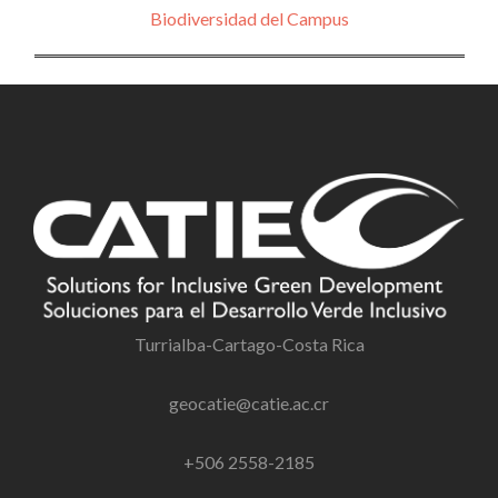
Biodiversidad del Campus
Turrialba-Cartago-Costa Rica
geocatie@catie.ac.cr
+506 2558-2185