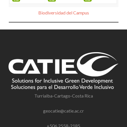
Biodiversidad del Campus
Turrialba-Cartago-Costa Rica
geocatie@catie.ac.cr
+506 2558-2185