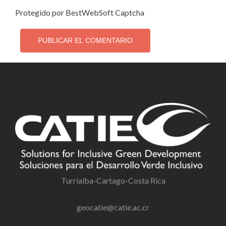
Protegido por BestWebSoft Captcha
Turrialba-Cartago-Costa Rica
geocatie@catie.ac.cr