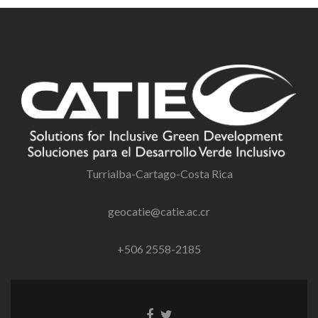
Turrialba-Cartago-Costa Rica
geocatie@catie.ac.cr
+506 2558-2185
Enlace
Enlace